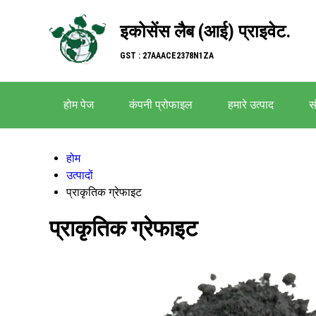
इकोसेंस लैब (आई) प्राइवेट.
GST : 27AAACE2378N1ZA
होम पेज
कंपनी प्रोफाइल
हमारे उत्पाद
सं
होम
उत्पादों
प्राकृतिक ग्रेफाइट
प्राकृतिक ग्रेफाइट