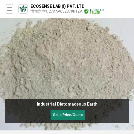
ECOSENSE LAB (I) PVT. LTD.
TRUSTED
जीएसटी नंबर. 27AAACE2378N1ZA
SELLER
Industrial Diatomaceous Earth
Get a Price/Quote