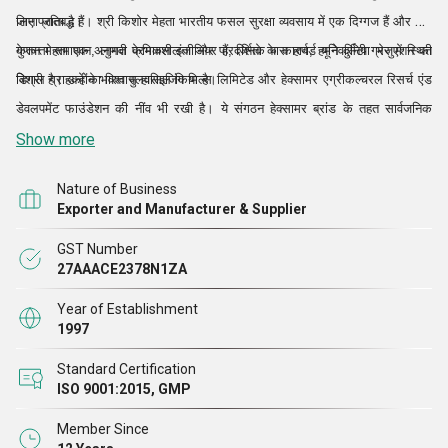
जाना जाता है।
लिए प्रतिबद्ध हैं। श्री किशोर मेहता भारतीय फसल सुरक्षा व्यवसाय में एक दिग्गज हैं और श्री
केतन मेहता एक अनुभवी केमिकल इंजीनियर हैं, जिनके पास हार्वर्ड यूनिवर्सिटी ग्रेजुएशन की
गुणवत्ता समाधान, लागत प्रभावशीलता और पारदर्शिता के कारण, हमने दुनिया भर में स्थित
डिग्री है। उन्होंने भारत पुलवराइजिंग मिल्स लिमिटेड और हेक्सामर एग्रीकल्चरल रिसर्च एंड
विशाल ग्राहकों का विश्वास हासिल किया है।
डेवलपमेंट फाउंडेशन की नींव भी रखी है। ये संगठन हेक्सामर ब्रांड के तहत सार्वजनिक
स्वास्थ्य उत्पादों के साथ-साथ फसल सुरक्षा के आविष्कार और विपणन में समर्पित हैं।
Show more
Nature of Business
Exporter and Manufacturer & Supplier
GST Number
27AAACE2378N1ZA
Year of Establishment
1997
Standard Certification
ISO 9001:2015, GMP
Member Since