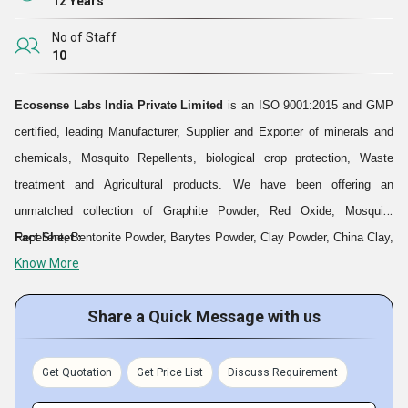
12 Years
No of Staff
10
Ecosense Labs India Private Limited
is an ISO 9001:2015 and GMP
certified, leading Manufacturer, Supplier and Exporter of minerals and
chemicals, Mosquito Repellents, biological crop protection, Waste
treatment and Agricultural products. We have been offering an
unmatched collection of Graphite Powder, Red Oxide, Mosquito
Repellent, Bentonite Powder, Barytes Powder, Clay Powder, China Clay,
Fact Sheet :
Know More
Agricultural Bio-Technology, etc. Our products are eco-friendly and safe
to use as raw materials. We have been offering highly effective,
Share a Quick Message with us
affordable & result-oriented products in moisture proof packaging for
long shelf life.
Get Quotation
Get Price List
Discuss Requirement
हमारे उत्पाद