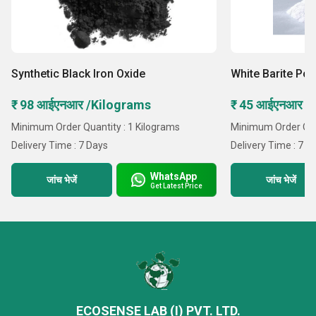
Synthetic Black Iron Oxide
White Barite Po
₹ 98 आईएनआर /Kilograms
₹ 45 आईएनआर /
Minimum Order Quantity : 1 Kilograms
Minimum Order Quan
Delivery Time : 7 Days
Delivery Time : 7 D
WhatsApp
जांच भेजें
जांच भेजें
Get Latest Price
ECOSENSE LAB (I) PVT. LTD.