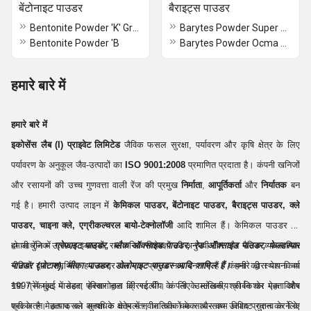
बेंटोनाइट पाउडर
बैराइट्स पाउडर
Bentonite Powder 'K' Grade
Barytes Powder Super Snow White
Bentonite Powder 'B
Barytes Powder Ocma Grade
हमारे बारे में
हमारे बारे में
इकोसेंस लैब (I) प्राइवेट लिमिटेड
जैविक फसल सुरक्षा, पर्यावरण और कृषि क्षेत्र के लिए
पर्यावरण के अनुकूल जैव-उत्पादों का
ISO 9001:2008
प्रमाणित प्रदाता है। कंपनी खनिजों
और रसायनों की उच्च गुणवत्ता वाली रेंज की प्रमुख
निर्माता
,
आपूर्तिकर्ता
और
निर्यातक
बन
गई है। हमारी उत्पाद लाइन में
केमिकल पाउडर, बेंटोनाइट पाउडर, बैराइट्स पाउडर, क्ले
पाउडर, चाइना क्ले, एग्रीकल्चरल बायो-टेक्नोलॉजी
आदि शामिल हैं। केमिकल पाउडर की
हमारी रेंज में
दो आधुनिक उत्पादन इकाइयों, रासायनिक विशेषज्ञों की अनुभवी टीम और नैतिक व्यावसायिक
ग्रेफाइट पाउडर, ब्लैक ऑक्साइड पाउडर, रेड ऑक्साइड पाउडर, फेल्डस्पार
पाउडर (पोटाश), मीका पाउडर, डोलोमाइट पाउडर आदि शामिल हैं।
नीतियों द्वारा समर्थित, हम बाजार का एक प्रमुख नाम बन गए हैं। कंपनी की स्थापना वर्ष
हमारे द्वारा पेश किया
गया ग्रेफाइट पाउडर, हेक्सागोनल क्रिस्टलीय के लिए उल्लेखनीय कार्बन का एक विशेष
1997 में मुंबई में मेहता परिवार द्वारा की गई थी। कंपनी के मालिक, श्री किशोर मेहता और
प्रकार है। उत्पाद को अत्यधिक कोमलता, धात्विक चमक और कम विशिष्ट गुरुत्व के लिए
श्री केतन मेहता फसल सुरक्षा के क्षेत्र में नवीन तरीकों के साथ-साथ उत्पाद प्रदान करने के